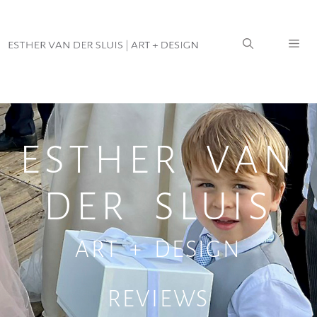
Home
|
Information
|
Reviews
ESTHER VAN
DER SLUIS
ART + DESIGN
REVIEWS